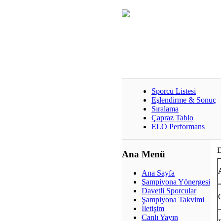
Sporcu Listesi
Eşlendirme & Sonuç
Sıralama
Çapraz Tablo
ELO Performans
D
Ana Menü
Ana Sayfa
Şampiyona Yönergesi
Davetli Sporcular
Şampiyona Takvimi
İletişim
Canlı Yayın